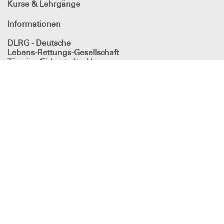
Kurse & Lehrgänge
Informationen
DLRG - Deutsche
Lebens-Rettungs-Gesellschaft
Tönning/Eiderstedt e.V.
DLRG Tönning/Eiderstedt e.V.
NOSPA
IBAN: DE62 2175 0000 0050 0221 02
BIC: NOLADE21NOS
DLRG
in den sozialen Netzwerken
Impressum