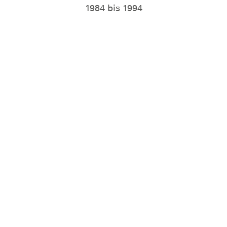
1984 bis 1994
Eckard Scheunemann
1994 bis 1999