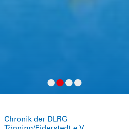
Chronik der DLRG
Tönning/Eiderstedt e.V.